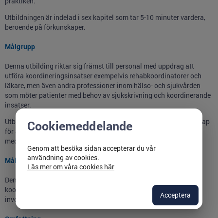
praktiken.
Utbildningen är indelad i sex kapitel som tar 5-10 minuter vardera,
beroende på förkunskaper.
Målgrupp
Denna utbilding riktar sig främst till personal med uppdrag att
utföra koordineringsinsatser exempelvis rehabkoordinatorer och
läkare, men även andra professioner inom hälso- och sjukvården
som möter patienter med behov av sjukskrivning och koordinerande
insatser.
Utbildningen ger också chefer grundläggande och praktisk kunskap
Cookiemeddelande
för att kunna rekrytera, introducera samt stödja och leda
medarbetare i koordinerinsuppdraget.
Genom att besöka sidan accepterar du vår
användning av cookies.
Mål
Läs mer om våra cookies här
Denna utbildning bidrar till ökad kunskap och förståelse om vad
koordineringsinsatser inom hälso- och sjukvården innebär samt
Acceptera
involverade parters uppdrag och ansvar.