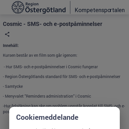
Grade
Portal
Cosmic - SMS- och e-postpåminnelser
Innehåll:
Kursen består av en film som går igenom:
- Hur SMS- och e-postpåminnelser i Cosmic fungerar
- Region Östergötlands standard för SMS- och e-postpåminnelser
- Samtycke
- Menyvalet ”Reminders administration” i Cosmic
-Hur felsökning kan ske om problem uppstår kopplat till SMS- och e-
postpåminnelser
Cookiemeddelande