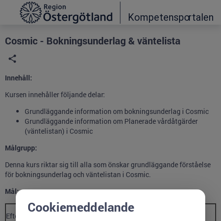
Grade
Portal
Cosmic - Bokningsunderlag & väntelista
Innehåll:
Kursen innehåller följande delar:
Grundläggande information om bokningsunderlag i Cosmic
Grundläggande information om Planerade vårdåtgärder
(väntelistan) i Cosmic
Målgrupp:
Denna kurs riktar sig till alla som önskar grundläggande förståelse
för bokningsunderlag och väntelistan i Cosmic.
Mål:
Cookiemeddelande
Efter genomförd utbildning är förhoppningen att du: