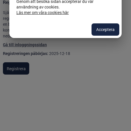
Genom att besöka sidan accepterar du vår
Registrering
användning av cookies.
Läs mer om våra cookies här
Självregistreringen för den här kursen är öppen. Du kan
registrera dig genom att klicka på knappen nedan. Är du
en befintlig användare var vänlig logga in först. Du
Acceptera
kommer till inloggningssidan genom att klicka på länken
nedan.
Gå till inloggningssidan
Registreringen påbörjas:
2025-12-18