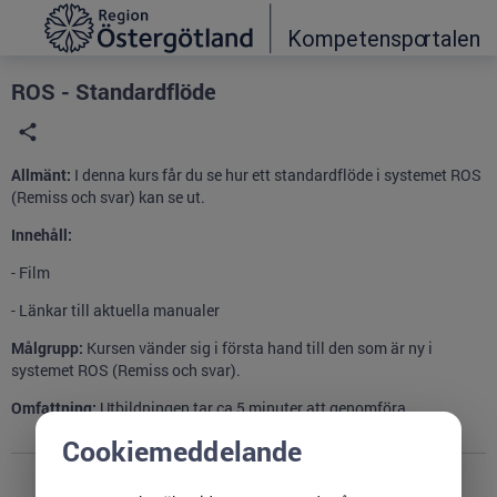
Grade
Portal
ROS - Standardflöde
Allmänt:
I denna kurs får du se hur ett standardflöde i systemet ROS
(Remiss och svar) kan se ut.
Innehåll:
- Film
- Länkar till aktuella manualer
Målgrupp:
Kursen vänder sig i första hand till den som är ny i
systemet ROS (Remiss och svar).
Omfattning:
Utbildningen tar ca 5 minuter att genomföra.
Cookiemeddelande