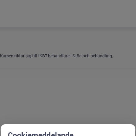
ursen riktar sig till IKBT-behandlare i Stöd och behandling.
Cookiemeddelande