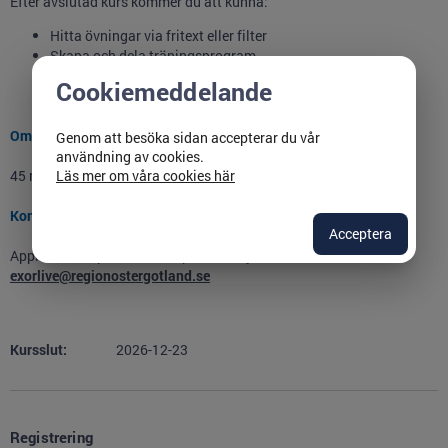
Efter avslutad kurs kommer du att kunna:
Hitta övningar via fritext eller filter
Skapa och dela träningsprogram
Skapa mallar och egna övningar
Cookiemeddelande
Hjälpfunktioner
Omfattning
Genom att besöka sidan accepterar du vår
användning av cookies.
45 minuter
Läs mer om våra cookies här
Kontaktperson
Acceptera
Applikationsspecialisterna på Patientjournalen,
exorlive@regionostergotland.se
Kursslut:
2026-12-23
Registrering