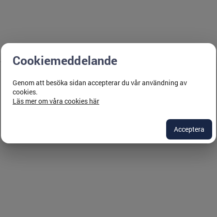
Cookiemeddelande
se för primärvårdens uppbyggnad och uppdrag. Du kommer
ete som sjuksköterska inom primärvården.
Genom att besöka sidan accepterar du vår användning av
cookies.
Läs mer om våra cookies här
Acceptera