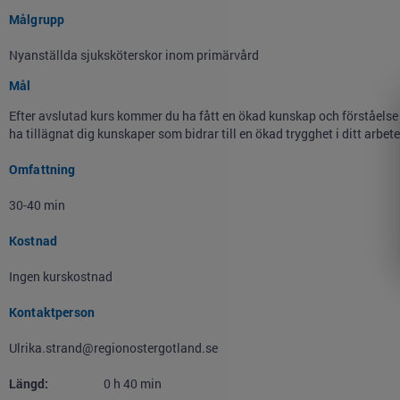
Målgrupp
Nyanställda sjuksköterskor inom primärvård
Mål
Efter avslutad kurs kommer du ha fått en ökad kunskap och förståel
ha tillägnat dig kunskaper som bidrar till en ökad trygghet i ditt arb
Omfattning
30-40 min
Kostnad
Ingen kurskostnad
Kontaktperson
Ulrika.strand@regionostergotland.se
Längd:
0
h
40
min