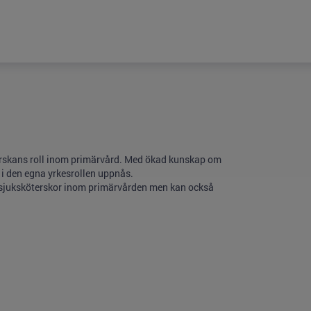
terskans roll inom primärvård. Med ökad kunskap om
i den egna yrkesrollen uppnås.
a sjuksköterskor inom primärvården men kan också