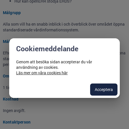
Hur kan openEHR stödja EHDS?
Målgrupp
Alla som vill ha en snabb inblick i och överblick över området öppna
standardiserade vårdinformationssystem.
Mål
Cookiemeddelande
Efter genomfört webbinariu kommer du ha kännedom om vad öppna
standardiserade vårdinformationssystem är sett ur flera olika
Genom att besöka sidan accepterar du vår
perspektiv
användning av cookies.
Läs mer om våra cookies här
Omfattning
1 timme
Acceptera
Kostnad
Ingen avgift.
Kontaktperson