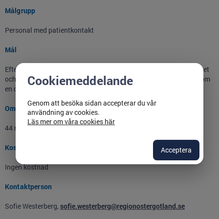
Målgrupp
Personal med patientkontakt
Mål
Efter avslutad kurs kommer du ha ökad kunskap om fysisk aktivitet
Cookiemeddelande
och fysisk aktivitet på recept (FaR) samt hur det kan användas som
en del i tobaksavvänjning.
Genom att besöka sidan accepterar du vår
Omfattning
användning av cookies.
Läs mer om våra cookies här
44 minuter
Kostnad
Acceptera
Ingen kostnad
Kontaktperson
Sofie Westerberg,
sofie.westerberg@regionostergotland.se