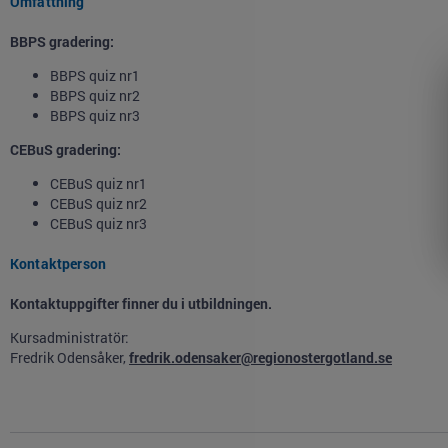
Omfattning
BBPS gradering:
BBPS quiz nr1
BBPS quiz nr2
BBPS quiz nr3
CEBuS gradering:
CEBuS quiz nr1
CEBuS quiz nr2
CEBuS quiz nr3
Kontaktperson
Kontaktuppgifter finner du i utbildningen.
Kursadministratör:
Fredrik Odensåker,
fredrik.odensaker@regionostergotland.se