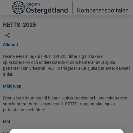
Grade
Portal
RETTS-2025
Allmänt
Denna e-learningkurs RETTS-2025 riktar sig till läkare,
sjuksköterskor och undersköterskor som hanterar akut sjuka
patienter i sin yrkesroll. RETTS triagerar akut sjuka patienter oavsett
ålder.
Målgrupp
Denna kurs riktar sig till läkare, sjuksköterskor och undersköterskor
som hanterar barn i sin yrkesroll. RETTS triagerar akut sjuka
patienter oavsett ålder.
Mål