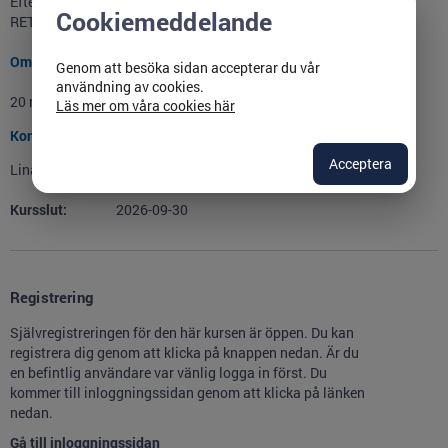
Efter avslutad kurs har du kunskaper om traigering av barn enligt
Cookiemeddelande
RETTS-P.
Omfattning
Genom att besöka sidan accepterar du vår
användning av cookies.
20 minuter
Läs mer om våra cookies här
Kontaktperson
Acceptera
Lina Källstrand
Kursslut:
2026-09-30
Registrering
Självregistreringen för den här kursen är öppen. Du kan
registrera dig genom att klicka på knappen nedan. Är du
en befintlig användare var vänlig logga in först. Du
kommer till inloggningssidan genom att klicka på länken
nedan.
Gå till inloggningssidan