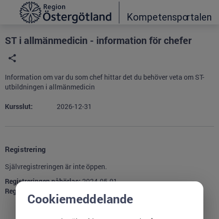
Grade
Portal
ST i allmänmedicin - information för chefer
Information om var du som chef hittar det du behöver veta om ST-
utbildningen i allmänmedicin
Kursslut:
2026-12-31
Registrering
Självregistreringen är inte öppen.
Registreringen påbörjas:
2024-05-01
Registreringen avslutas:
2025-09-25
Cookiemeddelande