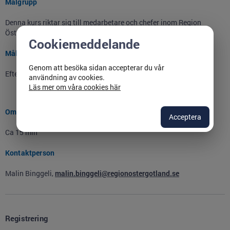
Målgrupp
Denna kurs riktar sig till medarbetare och chefer inom Region
Östergötland.
Cookiemeddelande
Mål
Genom att besöka sidan accepterar du vår
Efter avslutad kurs kommer du att:
användning av cookies.
Läs mer om våra cookies här
Känna till grunderna i säkerhetsskydd
Omfattning
Acceptera
Ca 15 min
Kontaktperson
Malin Binggeli,
malin.binggeli@regionostergotland.se
Registrering