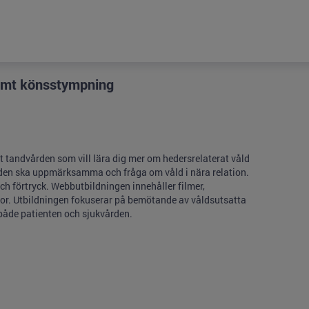
samt könsstympning
 tandvården som vill lära dig mer om hedersrelaterat våld
den ska uppmärksamma och fråga om våld i nära relation.
h förtryck. Webbutbildningen innehåller filmer,
or. Utbildningen fokuserar på bemötande av våldsutsatta
 både patienten och sjukvården.