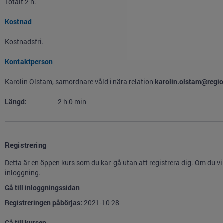
Totalt 2 h.
Kostnad
Kostnadsfri.
Kontaktperson
Karolin Olstam, samordnare våld i nära relation
karolin.olstam@regio
Längd:
2
h
0
min
Registrering
Detta är en öppen kurs som du kan gå utan att registrera dig. Om du vill
inloggning.
Gå till inloggningssidan
Registreringen påbörjas:
2021-10-28
Gå till kursen