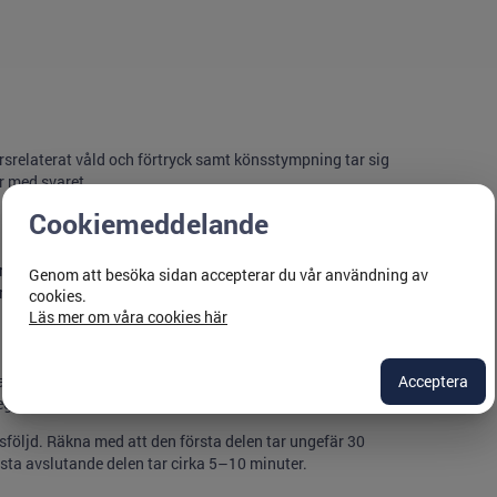
srelaterat våld och förtryck samt könsstympning tar sig
r med svaret.
Cookiemeddelande
srelaterat våld och förtryck samt könsstympning tar sig
Genom att besöka sidan accepterar du vår användning av
r med svaret.
cookies.
Läs mer om våra cookies här
i stället gärna upp den på två eller flera tillfällen. Du kan
Acceptera
egen takt.
följd. Räkna med att den första delen tar ungefär 30
sta avslutande delen tar cirka 5–10 minuter.