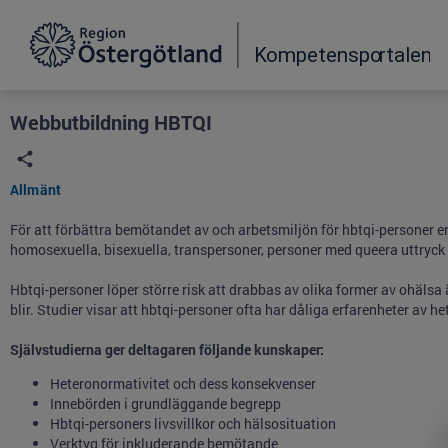
Grade
Portal
Webbutbildning HBTQI
Allmänt
För att förbättra bemötandet av och arbetsmiljön för hbtqi-personer e
homosexuella, bisexuella, transpersoner, personer med queera uttryck 
Hbtqi-personer löper större risk att drabbas av olika former av ohäls
blir. Studier visar att hbtqi-personer ofta har dåliga erfarenheter av
Självstudierna ger deltagaren följande kunskaper:
Heteronormativitet och dess konsekvenser
Innebörden i grundläggande begrepp
Hbtqi-personers livsvillkor och hälsosituation
Verktyg för inkluderande bemötande