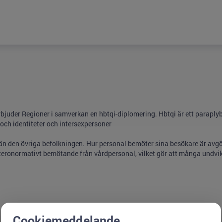
rbjuder Regioner i samverkan en hbtqi-diplomering. Hbtqi är ett paraply
och identiteter och intersexpersoner
a än den övriga befolkningen. Hur personal bemöter sina besökare är avg
 heteronormativt bemötande från vårdpersonal, vilket gör att många undvik
Cookiemeddelande