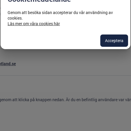
r kunskap om hbtqi frågor.
Genom att besöka sidan accepterar du vår användning av
Regioner i Samverkan:
cookies.
Läs mer om våra cookies här
Acceptera
otland.se
 genom att klicka på knappen nedan. Är du en befintlig användare var vänl