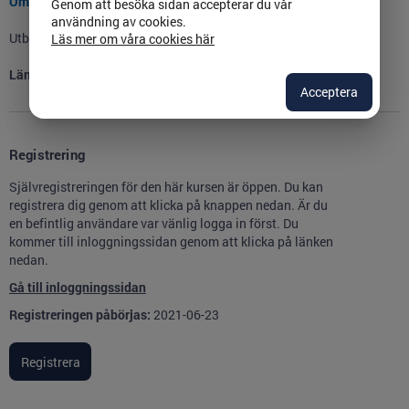
Omfattning
Genom att besöka sidan accepterar du vår
användning av cookies.
Utbildningen förväntas tas ca 30 minuter.
Läs mer om våra cookies här
Längd:
0
h
30
min
Acceptera
Registrering
Självregistreringen för den här kursen är öppen. Du kan
registrera dig genom att klicka på knappen nedan. Är du
en befintlig användare var vänlig logga in först. Du
kommer till inloggningssidan genom att klicka på länken
nedan.
Gå till inloggningssidan
Registreringen påbörjas:
2021-06-23