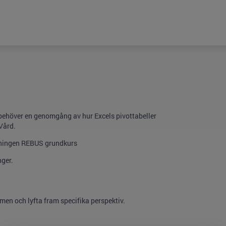
 behöver en genomgång av hur Excels pivottabeller
Vård.
ildningen REBUS grundkurs
nger.
ilmen och lyfta fram specifika perspektiv.