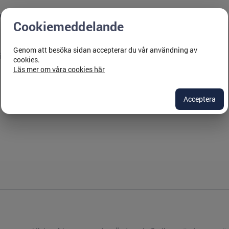
 i REBUS eller pivottabeller generellt i Excel.
Cookiemeddelande
Genom att besöka sidan accepterar du vår användning av
ottabeller generellt i Excel.
cookies.
Läs mer om våra cookies här
Acceptera