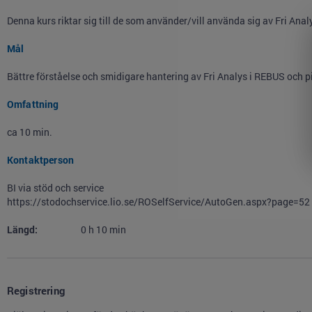
Denna kurs riktar sig till de som använder/vill använda sig av Fri Analys
Mål
Bättre förståelse och smidigare hantering av Fri Analys i REBUS och piv
Omfattning
ca 10 min.
Kontaktperson
BI via stöd och service
https://stodochservice.lio.se/ROSelfService/AutoGen.aspx?page=52
Längd:
0
h
10
min
Registrering