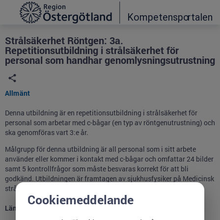
Grade
Portal
Strålsäkerhet Röntgen: 3a.
Repetitionsutbildning i strålsäkerhet för
personal som handhar genomlysningsutrustning
Allmänt
Denna utbildning är en repetitionsutbildning i strålsäkerhet för
personal som arbetar med c-bågar (en typ av röntgenutrustning) och
ska genomföras vart 3:e år.
Målgrupp för denna utbildning är all personal som i sitt arbete
använder eller kommer i kontakt med c-bågar och omfattar 24 bilder
samt 5 kontrollfrågor som måste besvaras korrekt för att bli
godkänd. Utbildningen är framtagen av sjukhusfysiker på Medicinsk
strålningsfysik.
Cookiemeddelande
Längd:
0
h
30
min