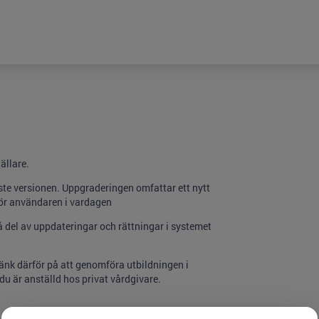
ällare.
te versionen. Uppgraderingen omfattar ett nytt
 för användaren i vardagen
å del av uppdateringar och rättningar i systemet
 tänk därför på att genomföra utbildningen i
du är anställd hos privat vårdgivare.