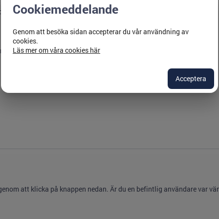
Cookiemeddelande
orld
Genom att besöka sidan accepterar du vår användning av
cookies.
Läs mer om våra cookies här
rundläggande funktioner
Acceptera
 genom att klicka på knappen nedan. Är du en befintlig användare var vänl