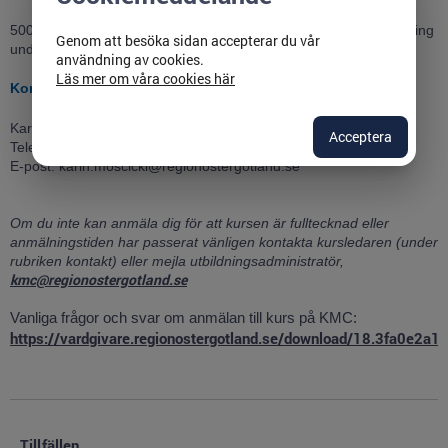
5000 kr exkl. moms. Avgiften inkluderar kursavgift samt all förtäring
Genom att besöka sidan accepterar du vår
under kursen. Logi ingår ej.
användning av cookies.
Läs mer om våra cookies här
Kontaktperson
Karin Moscicki
Acceptera
Telefon: +4672-462 72 44
E-post: karin.moscicki@regionostergotland.se
Om du inte kan anmäla dig för att kursen är fulltecknad eller
anmälningstiden har passerat vänligen kontakta kursledaren (under
rubriken kontakt) eller mejla utbildningsadministratör,
kmc@regionostergotland.se
Vanliga frågor och svar om anmälan till kurs på KMC:
https://vardgivare.regionostergotland.se/download/18.3fa
Tillfällen