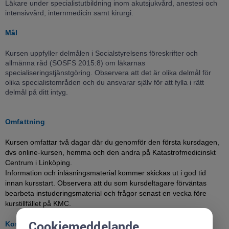
Läkare under specialistutbildning inom akutsjukvård, anestesi och
intensivvård, internmedicin samt kirurgi.
Mål
Kursen uppfyller delmålen i Socialstyrelsens föreskrifter och
allmänna råd (SOSFS 2015:8) om läkarnas
specialiseringstjänstgöring. Observera att det är olika delmål för
olika specialistområden och du ansvarar själv för att fylla i rätt
delmål på ditt intyg.
Omfattning
Kursen omfattar två dagar där du genomför den första kursdagen,
dvs online-kursen, hemma och den andra på Katastrofmedicinskt
Centrum i Linköping.
Information och inläsningsmaterial kommer skickas ut i god tid
innan kursstart. Observera att du som kursdeltagare förväntas
bearbeta instuderingsmaterial och frågor senast en vecka före
kurstillfället på KMC.
Cookiemeddelande
Kostnad