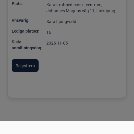
Plats:
Katastrofmedicinskt centrum,
Johannes Magnus väg 11, Linköping
Ansvarig:
Sara Ljungwald
Lediga platser:
16
Sista
2026-11-05
anmälningsdag: