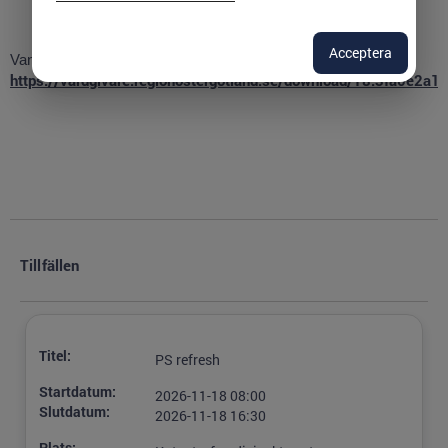
Acceptera
Vanliga frågor och svar om anmälan till kurs på KMC:
https://vardgivare.regionostergotland.se/download/18.3fa
Tillfällen
Titel:
PS refresh
Startdatum:
2026-11-18 08:00
Slutdatum:
2026-11-18 16:30
Plats: