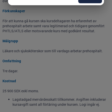
överensstämmer med den operativa verksamheten i vardagen.
Förkunskaper
För att kunna gå kursen ska kursdeltagaren ha erfarenhet av
prehospitalt arbete samt vara legitimerad och tidigare genomfört
PHTLS/ATLS eller motsvarande kurs med godkänt resultat.
Målgrupp
Läkare och sjuksköterskor som till vardags arbetar prehospitalt.
Omfattning
Tre dagar.
Kostnad
25 900 SEK exkl moms.
Lagstadgad mervärdesskatt tillkommer. Avgiften inkluderar
kursavgift samt all förtäring under kursen. Logi ingår ej.