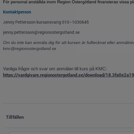
För personal anställda inom Region Östergötland finansieras vissa p
Kontaktperson
Jenny Pettersson kursansvarig 010–1030645
jenny.pettersson@regionostergotland.se
Om du inte kan anmäla dig för att kursen är fulltecknat eller anmälni
kmc@regionostergotland.se
Vanliga frågor och svar om anmälan till kurs på KMC:
https://vardgivare.regionostergotland.se/download/18.3fa
Tillfällen