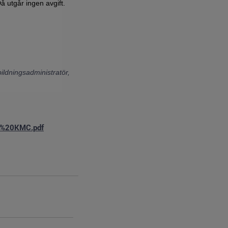
å utgår ingen avgift.
ildningsadministratör,
rs%20KMC.pdf