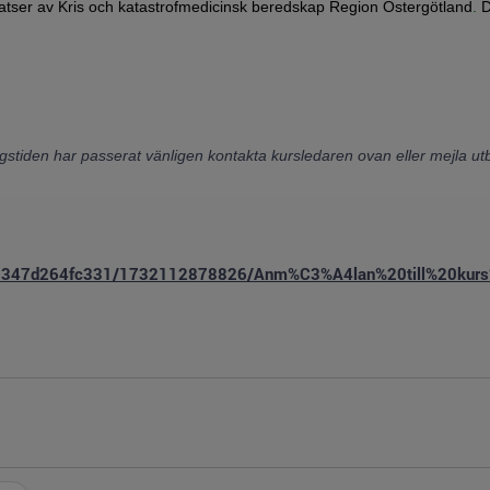
latser av Kris och katastrofmedicinsk beredskap Region Östergötland
.
D
ngstiden har passerat vänligen kontakta kursledaren ovan eller mejla utb
0e2a19347d264fc331/1732112878826/Anm%C3%A4lan%20till%20ku