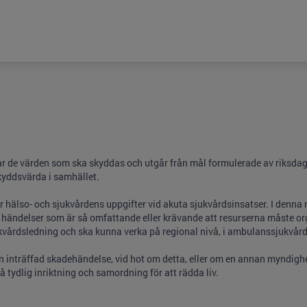
ar de värden som ska skyddas och utgår från mål formulerade av riksdag
kyddsvärda i samhället.
 hälso- och sjukvårdens uppgifter vid akuta sjukvårdsinsatser. I denna m
d händelser som är så omfattande eller krävande att resurserna måste or
kvårdsledning och ska kunna verka på regional nivå, i ambulanssjukvård
 en inträffad skadehändelse, vid hot om detta, eller om en annan myndig
 tydlig inriktning och samordning för att rädda liv.