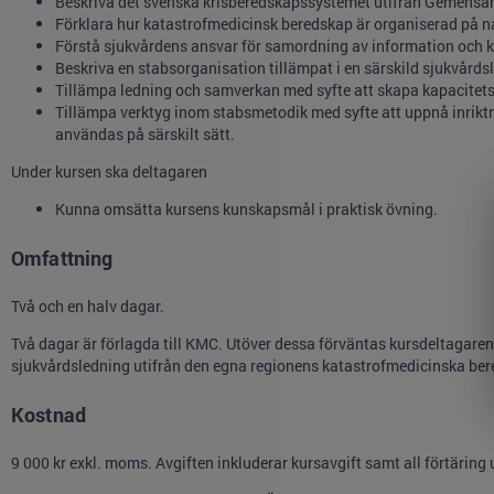
Beskriva det svenska krisberedskapssystemet utifrån Gemensa
Förklara hur katastrofmedicinsk beredskap är organiserad på nat
Förstå sjukvårdens ansvar för samordning av information och k
Beskriva en stabsorganisation tillämpat i en särskild sjukvårds
Tillämpa ledning och samverkan med syfte att skapa kapacitet
Tillämpa verktyg inom stabsmetodik med syfte att uppnå inrikt
användas på särskilt sätt.
Under kursen ska deltagaren
Kunna omsätta kursens kunskapsmål i praktisk övning.
Omfattning
Två och en halv dagar.
Två dagar är förlagda till KMC. Utöver dessa förväntas kursdeltagaren 
sjukvårdsledning utifrån den egna regionens katastrofmedicinska bere
Kostnad
9 000 kr exkl. moms. Avgiften inkluderar kursavgift samt all förtäring 