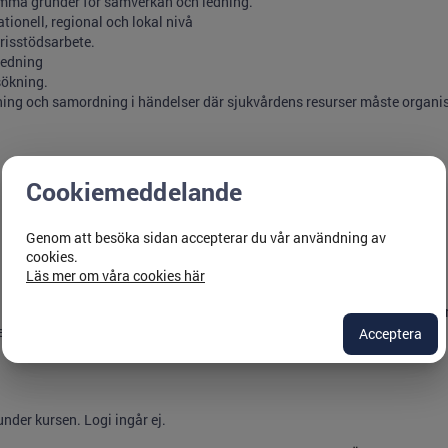
mma grunder för samverkan och ledning.
ionell, regional och lokal nivå
risstödsarbete.
ledning
sökning.
ning och samordning i händelser där sjukvårdens resurser måste organis
Cookiemeddelande
Genom att besöka sidan accepterar du vår användning av
cookies.
Läs mer om våra cookies här
ta del av utskickat instuderingsmaterial samt reflektera över eget uppdr
dskapsplan. Tidsåtgång för detta beräknas till en halvdag.
Acceptera
under kursen. Logi ingår ej.