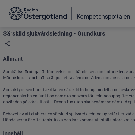
Grade
Portal
Särskild sjukvårdsledning - Grundkurs
Allmänt
Samhällsstörningar är företeelser och händelser som hotar eller skad
Människors liv och hälsa är just ett av fem områden som anses som s
Socialstyrelsen har utvecklat en särskild ledningsmodell som beskriver
regioner ska ha en funktion som ska ansvara för ledningsuppgifter vi
användas på särskilt sätt. Denna funktion ska benämnas särskild sju
Behovet av att etablera en särskild sjukvårdsledning uppstår t ex vid
Händelserna är ofta tidskritiska och kan komma att ställa stora krav på
Innehåll