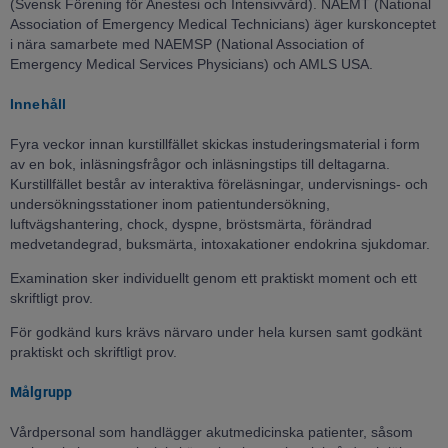
(Svensk Förening för Anestesi och Intensivvård). NAEMT (National
Association of Emergency Medical Technicians) äger kurskonceptet
i nära samarbete med NAEMSP (National Association of
Emergency Medical Services Physicians) och AMLS USA.
Innehåll
Fyra veckor innan kurstillfället skickas instuderingsmaterial i form
av en bok, inläsningsfrågor och inläsningstips till deltagarna.
Kurstillfället består av interaktiva föreläsningar, undervisnings- och
undersökningsstationer inom patientundersökning,
luftvägshantering, chock, dyspne, bröstsmärta, förändrad
medvetandegrad, buksmärta, intoxakationer endokrina sjukdomar.
Examination sker individuellt genom ett praktiskt moment och ett
skriftligt prov.
För godkänd kurs krävs närvaro under hela kursen samt godkänt
praktiskt och skriftligt prov.
Målgrupp
Vårdpersonal som handlägger akutmedicinska patienter, såsom