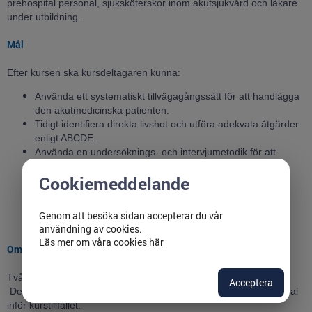
prehospital personal, sjuksköterskor inom akutsjukvård och läkare
under utbildning.
Mål
Efter kursen ska kursdeltagaren kunna:
Använda ett systematiskt tillvägagångssätt för att handlägga
den akutmedicinska patienten.
Tidigt identifiera direkta livshot och utföra adekvata åtgärder
enligt ABCDE.
Använda en undersöknings- och intervjumetodik för att
inkludera/exkludera möjliga diagnoser utifrån symtombild.
Cookiemeddelande
Formulerar en rimlig arbetsdiagnos - prehospitalt bedömt
tillstånd.
Behandlar enligt de lokala direktiv som gäller för sin
Genom att besöka sidan accepterar du vår
organisation och kompetensnivå.
användning av cookies.
Läs mer om våra cookies här
Omfattning
Två heldagar.
Acceptera
Deltagaren förväntas utöver detta läsa in sig på utskickat material
inför kurstillfället.