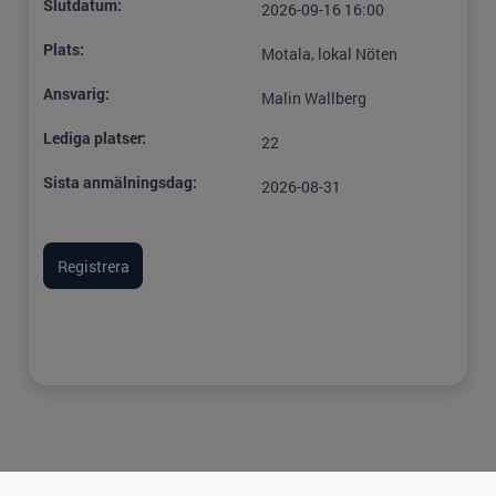
Slutdatum:
2026-09-16 16:00
Plats:
Motala, lokal Nöten
Ansvarig:
Malin Wallberg
Lediga platser:
22
Sista anmälningsdag:
2026-08-31