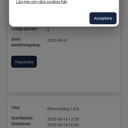
Läs mer om våra cookies här
Plats:
Linköping, Equmeniakyrkan, lokal
Musiksalen
Acceptera
Ansvarig:
Malin Wallberg
Lediga platser:
2
Sista
2026-08-31
anmälningsdag:
Titel:
Eftermiddag 14/9
Startdatum:
2026-09-14 13:30
Slutdatum:
2026-09-14 16:00