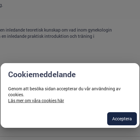
g.
 en inledande teoretisk kunskap om vad inom gynekologin
en inledande praktisk introduktion och träning i
Cookiemeddelande
Genom att besöka sidan accepterar du vår användning av
cookies.
Läs mer om våra cookies här
Acceptera