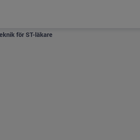
knik för ST-läkare
i