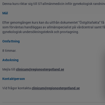
Denna kurs riktar sig till ST-allmänmedicin inför gynekologisk randnin
Mål
Efter genomgången kurs kan du uitfrån dokumentet "Östgötafakta" få
som förväntas handläggas av allmänspecialist på vårdcentral samt få 
gynekologisk undersökningsteknik och provtagning.
Omfattning
8 timmar.
Avbokning
Mejla till
clinicum@regionostergotland.se
Kontaktperson
Vid frågor kontakta
clinicum@regionostergotland.se