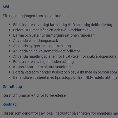
Mål
Efter genomgången kurs ska du kunna:
Förstå vikten av tidigt larm, tidig HLR och tidig defibrillering
Utföra HLR med både en-och tvålivräddarteknik
Larma och veta hur larmorganisationen fungerar
Använda en andningsmask
Använda syrgas och sugutrustning
Använda en halvautomatisk defibrillator
Använda handlingsplanen för HLR vuxen för sjukvårdspersonal
Förstå vikten av regelbunden träning
Kunna kontrollera akututrustningen
Förstå vad som händer fysiskt och psykiskt med en person som ö
Behandla en patient med hjärtstopp utifrån HLR-rådets riktlinj
Omfattning
Kurstid 4 timmar + tid för förberedelse.
Kostnad
Kurser som genomförs av lokal instruktör på enheten, för enhetens me