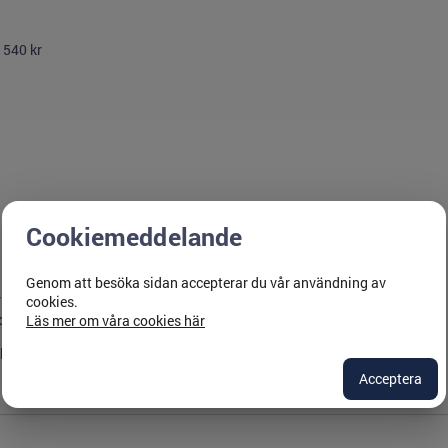
 540 kr
Cookiemeddelande
Genom att besöka sidan accepterar du vår användning av
r sista anmälningsdag, skicka ett e-postmeddelande
cookies.
ditt namn.
Läs mer om våra cookies här
eltagaren ändå den eventuella kurskostnaden.
Acceptera