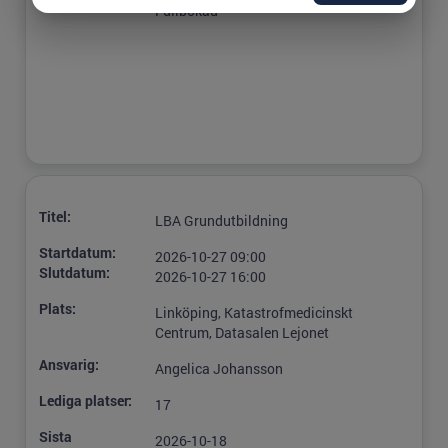
Status:
Fullbokad
Titel:
LBA Grundutbildning
Startdatum:
2026-10-27 09:00
Slutdatum:
2026-10-27 16:00
Plats:
Linköping, Katastrofmedicinskt
Centrum, Datasalen Lejonet
Ansvarig:
Angelica Johansson
Lediga platser:
17
Sista
2026-10-18