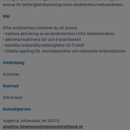
ansvar för behörighetshantering inom vårdenheten/verksamheten.
Mål
Efter avslutad kurs kommer du att kunna:
• hantera aktivering av användarkonton i HSA Administration
• aktivera/inaktivera AD- och E-post konton
• beställa/avbeställa behörigheter till IT-stöd
• tilldela uppdrag för Journalportalen och nationella eHälsotjänster.
Omfattning
6 timmar.
Kostnad
500 kronor
Kontaktperson
Angelica Johansson, tel 30374,
angelica.johansson@regionostergotland.se