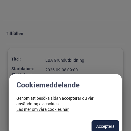
Tillfällen
Titel:
LBA Grundutbildning
Startdatum:
2026-09-08 09:00
Slutdatum:
2026-09-08 16:00
Cookiemeddelande
Plats:
Linköping, Katastrofmedicinskt
Centrum, Datasalen Lejonet
Genom att besöka sidan accepterar du vår
Ansvarig:
Angelica Johansson
användning av cookies.
Läs mer om våra cookies här
Lediga platser:
0
Sista
2026-08-30
anmälningsdag:
Acceptera