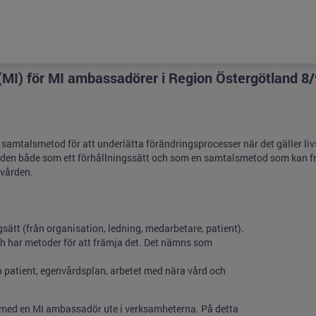
MI) för MI ambassadörer i Region Östergötland 8/9
samtalsmetod för att underlätta förändringsprocesser när det gäller livs
världen både som ett förhållningssätt och som en samtalsmetod som kan 
 vården.
gsätt (från organisation, ledning, medarbetare, patient).
ch har metoder för att främja det. Det nämns som
patient, egenvårdsplan, arbetet med nära vård och
 MI med en MI ambassadör ute i verksamheterna. På detta