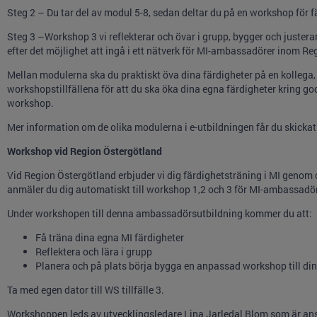
Steg 2 – Du tar del av modul 5-8, sedan deltar du på en workshop för f
Steg 3 –Workshop 3 vi reflekterar och övar i grupp, bygger och justera
efter det möjlighet att ingå i ett nätverk för MI-ambassadörer inom R
Mellan modulerna ska du praktiskt öva dina färdigheter på en kollega,
workshopstillfällena för att du ska öka dina egna färdigheter kring 
workshop.
Mer information om de olika modulerna i e-utbildningen får du skickat 
Workshop vid Region Östergötland
Vid Region Östergötland erbjuder vi dig färdighetsträning i MI genom 
anmäler du dig automatiskt till workshop 1,2 och 3 för MI-ambassadör
Under workshopen till denna ambassadörsutbildning kommer du att:
Få träna dina egna MI färdigheter
Reflektera och lära i grupp
Planera och på plats börja bygga en anpassad workshop till di
Ta med egen dator till WS tillfälle 3.
Workshoppen leds av utvecklingsledare Lina Jarledal Blom som är ansv