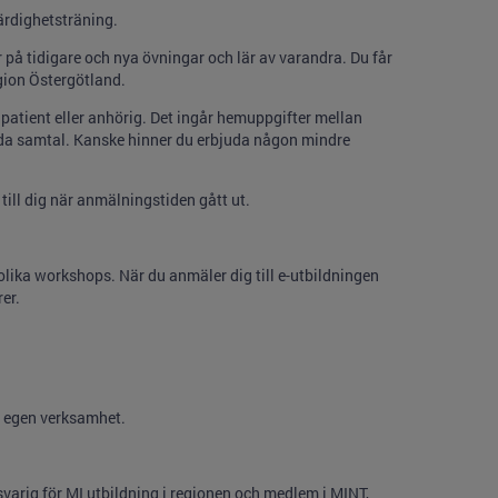
ärdighetsträning.
r på tidigare och nya övningar och lär av varandra. Du får
egion Östergötland.
 patient eller anhörig. Det ingår hemuppgifter mellan
goda samtal. Kanske hinner du erbjuda någon mindre
till dig när anmälningstiden gått ut.
olika workshops. När du anmäler dig till e-utbildningen
er.
n egen verksamhet.
arig för MI utbildning i regionen och medlem i MINT,