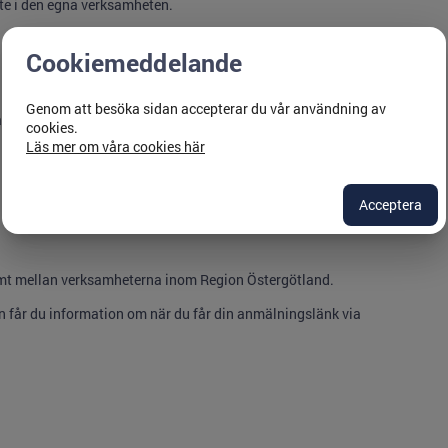
te i den egna verksamheten.
Cookiemeddelande
Genom att besöka sidan accepterar du vår användning av
 inte fullföljer.
cookies.
Läs mer om våra cookies här
:
MI-utbildning@regionostergotland.se
.
Acceptera
 jämt mellan verksamheterna inom Region Östergötland.
en får du information om när du får din anmälningslänk via