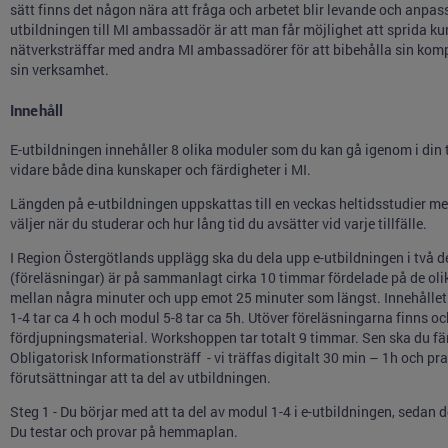
sätt finns det någon nära att fråga och arbetet blir levande och anpass
utbildningen till MI ambassadör är att man får möjlighet att sprida 
nätverksträffar med andra MI ambassadörer för att bibehålla sin komp
sin verksamhet.
Innehåll
E-utbildningen innehåller 8 olika moduler som du kan gå igenom i din 
vidare både dina kunskaper och färdigheter i MI.
Längden på e-utbildningen uppskattas till en veckas heltidsstudier men 
väljer när du studerar och hur lång tid du avsätter vid varje tillfälle.
I Region Östergötlands upplägg ska du dela upp e-utbildningen i två d
(föreläsningar) är på sammanlagt cirka 10 timmar fördelade på de olik
mellan några minuter och upp emot 25 minuter som längst. Innehållet 
1-4 tar ca 4 h och modul 5-8 tar ca 5h. Utöver föreläsningarna finns o
fördjupningsmaterial. Workshoppen tar totalt 9 timmar. Sen ska du f
Obligatorisk Informationsträff - vi träffas digitalt 30 min – 1h och pr
förutsättningar att ta del av utbildningen.
Steg 1 - Du börjar med att ta del av modul 1-4 i e-utbildningen, sedan 
Du testar och provar på hemmaplan.