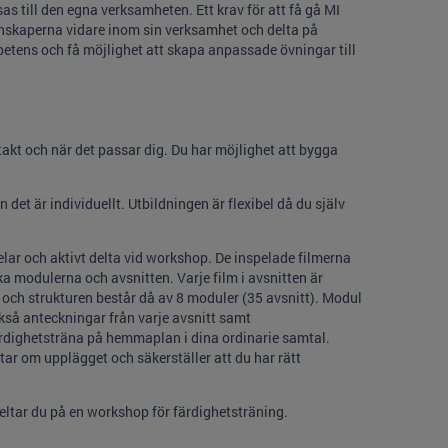
as till den egna verksamheten. Ett krav för att få gå MI
kunskaperna vidare inom sin verksamhet och delta på
etens och få möjlighet att skapa anpassade övningar till
takt och när det passar dig. Du har möjlighet att bygga
det är individuellt. Utbildningen är flexibel då du själv
elar och aktivt delta vid workshop. De inspelade filmerna
a modulerna och avsnitten. Varje film i avsnitten är
och strukturen består då av 8 moduler (35 avsnitt). Modul
ckså anteckningar från varje avsnitt samt
ärdighetsträna på hemmaplan i dina ordinarie samtal.
atar om upplägget och säkerställer att du har rätt
deltar du på en workshop för färdighetsträning.