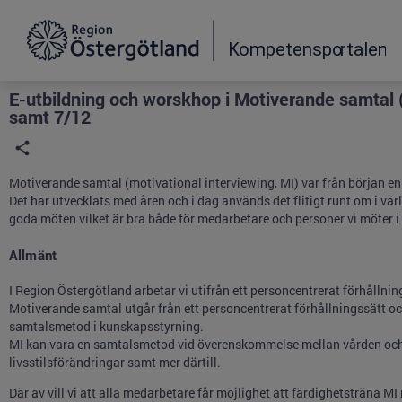
Grade
Portal
E-utbildning och worskhop i Motiverande samtal (
samt 7/12
Motiverande samtal (motivational interviewing, MI) var från början en 
Det har utvecklats med åren och i dag används det flitigt runt om i 
goda möten vilket är bra både för medarbetare och personer vi möter i
Allmänt
I Region Östergötland arbetar vi utifrån ett personcentrerat förhållnin
Motiverande samtal utgår från ett personcentrerat förhållningssätt o
samtalsmetod i kunskapsstyrning.
MI kan vara en samtalsmetod vid överenskommelse mellan vården och 
livsstilsförändringar samt mer därtill.
Där av vill vi att alla medarbetare får möjlighet att färdighetsträna