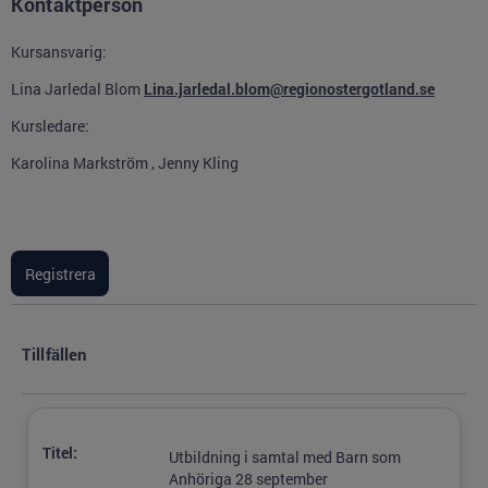
Kontaktperson
Kursansvarig:
Lina Jarledal Blom
Lina.jarledal.blom@regionostergotland.se
Kursledare:
Karolina Markström , Jenny Kling
Tillfällen
Titel:
Utbildning i samtal med Barn som
Anhöriga 28 september