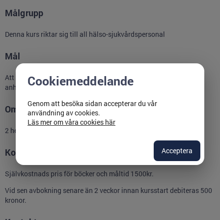
Målgrupp
Denna kurs riktar sig till all hälso-sjukvårdspersonal
Mål
Att prata med föräldrar och barn med anledning av barnets
Cookiemeddelande
anhörigskap.
Genom att besöka sidan accepterar du vår
Omfattning
användning av cookies.
Läs mer om våra cookies här
2 heldagar
Acceptera
Kostnad
Självkostnads pris för böcker och måltid 1500kr.
Vid sen avbokning senare än 2 veckor innan kursstart debiteras 500
kronor.