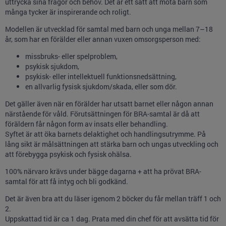
uttrycka sina frågor och behov. Det är ett sätt att möta barn som
många tycker är inspirerande och roligt.
Modellen är utvecklad för samtal med barn och unga mellan 7–18
år, som har en förälder eller annan vuxen omsorgsperson med:
missbruks- eller spelproblem,
psykisk sjukdom,
psykisk- eller intellektuell funktionsnedsättning,
en allvarlig fysisk sjukdom/skada, eller som dör.
Det gäller även när en förälder har utsatt barnet eller någon annan
närstående för våld. Förutsättningen för BRA-samtal är då att
föräldern får någon form av insats eller behandling.
Syftet är att öka barnets delaktighet och handlingsutrymme. På
lång sikt är målsättningen att stärka barn och ungas utveckling och
att förebygga psykisk och fysisk ohälsa.
100% närvaro krävs under bägge dagarna + att ha prövat BRA-
samtal för att få intyg och bli godkänd.
Det är även bra att du läser igenom 2 böcker du får mellan träff 1 och
2.
Uppskattad tid är ca 1 dag. Prata med din chef för att avsätta tid för