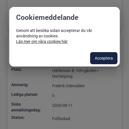
Cookiemeddelande
Genom att besöka sidan accepterar du vår
användning av cookies.
Läs mer om våra cookies här
Titel:
Föreläsningsdag 2
Startdatum:
2026-09-15 08:30
Acceptera
Slutdatum:
2026-09-15 16:00
Plats:
Hällkistan B, ViN-gården i
Norrköping
Ansvarig:
Fredrik Odensåker
Lediga platser:
0
Sista
2026-08-11
anmälningsdag:
Status:
Fullbokad