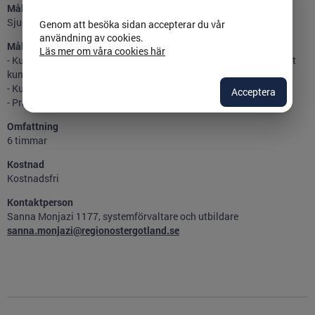
Målgrupp
Sjuksköterskor som arbetar i telefonrådgivning.
Genom att besöka sidan accepterar du vår
användning av cookies.
Mål
Läs mer om våra cookies här
- Kunna förstå upplägg och användning av kunskapsstödet för att
kunna arbeta strukturerat och patientsäkert i telefonrådgivning.
- Kunskap om samtalsprocessens roll i telefonrådgivning.
Acceptera
- Praktiskt kunna tillämpa rådgivningsstödet.
Omfattning
6 timmar
Kostnad
Kostnadsfri
Kontaktperson
Sanna Monjazi 1177, systemförvaltare och utbildare
sanna.monjazi@regionostergotland.se