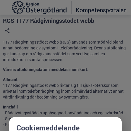
Grade
Portal
RGS 1177 Rådgivningsstödet webb
1177 Rådgivningsstödet webb (RGS) används som stöd vid bland
annat bedömning av symtom i telefonrådgivning. Denna utbildning
ger kunskap om rådgivningsstödet som verktyg samt en
introduktion i samtalsprocessen.
Vårens utbildningsdatum meddelas inom kort.
Allmänt
1177 Rådgivningsstödet webb riktar sig till sjuksköterskor som
arbetar inom telefonrådgivning inom primärvård alternativt annat
vårdinriktning där bedömning av symtom görs.
Innehåll
- Rådgivningsstödets uppbyggnad, användning och egenvårdsråd.
- Samtalsprocessen
- Praktisk träning
Cookiemeddelande