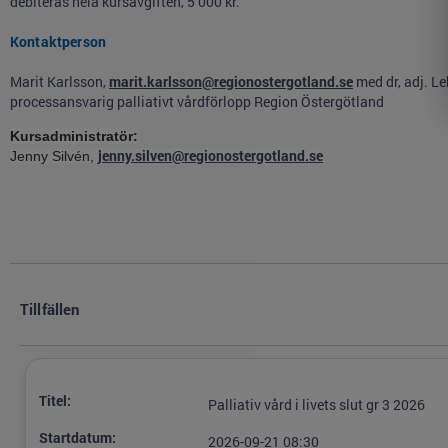
debiteras hela kursavgiften, 5 000 kr.
Kontaktperson
Marit Karlsson,
marit.karlsson@regionostergotland.se
med dr, adj. Le
processansvarig palliativt vårdförlopp Region Östergötland
Kursadministratör:
jenny.silven@regionostergotland.se
Jenny Silvén,
Tillfällen
Titel:
Palliativ vård i livets slut gr 3 2026
Startdatum:
2026-09-21 08:30