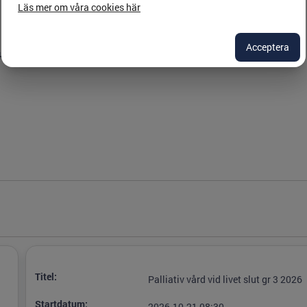
Läs mer om våra cookies här
Acceptera
ktor, överläkare Närvårdskliniken Linköping,
Titel:
Palliativ vård vid livet slut gr 3 2026
Startdatum:
2026-10-21 08:30