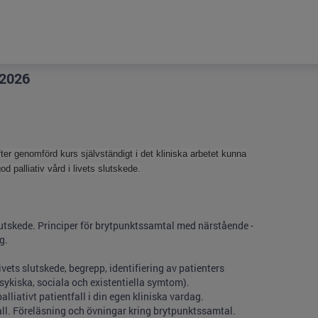
 2026
fter genomförd kurs självständigt i det kliniska arbetet kunna
d palliativ vård i livets slutskede.
s slutskede. Principer för brytpunktssamtal med närstående -
g.
ivets slutskede, begrepp, identifiering av patienters
psykiska, sociala och existentiella symtom).
palliativt patientfall i din egen kliniska vardag.
l. Föreläsning och övningar kring brytpunktssamtal.