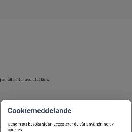
erhålls efter avslutat kurs.
Cookiemeddelande
Genom att besöka sidan accepterar du vår användning av
en avbokning (mindre än 1 månad innan kursstart)
cookies.