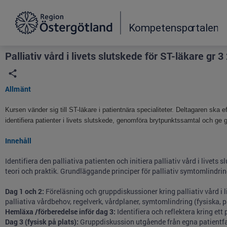
Grade
Portal
Palliativ vård i livets slutskede för ST-läkare gr 3
Allmänt
Kursen vänder sig till ST-läkare i patientnära specialiteter. Deltagaren ska e
identifiera patienter i livets slutskede, genomföra brytpunktssamtal och ge go
Innehåll
Identifiera den palliativa patienten och initiera palliativ vård i livet
teori och praktik. Grundläggande principer för palliativ symtomlindrin
Dag 1 och 2:
Föreläsning och gruppdiskussioner kring palliativ vård i l
palliativa vårdbehov, regelverk, vårdplaner, symtomlindring (fysiska, 
Hemläxa /förberedelse inför dag 3:
Identifiera och reflektera kring ett 
Dag 3 (fysisk på plats):
Gruppdiskussion utgående från egna patientfal