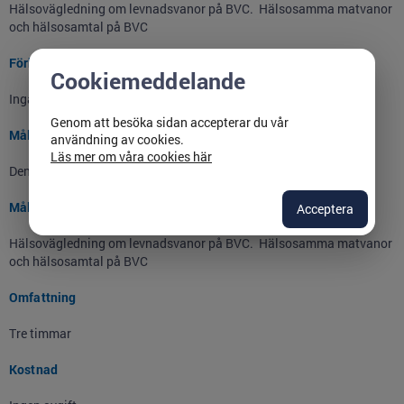
Hälsovägledning om levnadsvanor på BVC. Hälsosamma matvanor
och hälsosamtal på BVC
Förkunskaper
Cookiemeddelande
Inga förkunskaper krävs
Genom att besöka sidan accepterar du vår
Målgrupp
användning av cookies.
Läs mer om våra cookies här
Denna kurs riktar sig till sjuksköterskor som arbetar på BVC
Mål
Acceptera
Hälsovägledning om levnadsvanor på BVC. Hälsosamma matvanor
och hälsosamtal på BVC
Omfattning
Tre timmar
Kostnad