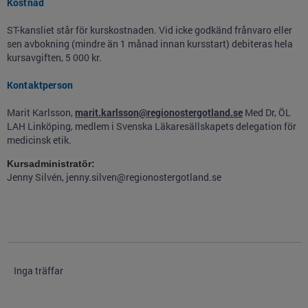
Kostnad
ST-kansliet står för kurskostnaden. Vid icke godkänd frånvaro eller
sen avbokning (mindre än 1 månad innan kursstart) debiteras hela
kursavgiften, 5 000 kr.
Kontaktperson
Marit Karlsson,
marit.karlsson@regionostergotland.se
Med Dr, ÖL
LAH Linköping, medlem i Svenska Läkaresällskapets delegation för
medicinsk etik.
Kursadministratör:
Jenny Silvén, jenny.silven@regionostergotland.se
Inga träffar