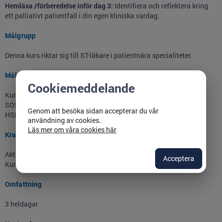
Hemläxa /förberedelse inför dag 3:
Identifiera och reflektera kring
ett palliativt patientfall i din egen kliniska vardag.
Målgrupp
Denna kurs riktar sig till ST-läkare i patientnära specialiteter.
Mål
Cookiemeddelande
Kursen uppfyller Socialstyrelsens krav på kurs.
SOSFS 2015:8 b5.
Genom att besöka sidan accepterar du vår
HSLF-FS 2021:8 STb4
användning av cookies.
Läs mer om våra cookies här
Krav för godkänd kurs
Aktivt deltagande i alla kursmoment krävs för godkänd kurs.
Acceptera
Kursintyg erhålls efter avslutat kurs.
Omfattning
3 heldagar