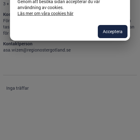
Genom att besöka sidan accepterar du vår
3 + 3 timmar
användning av cookies.
Läs mer om våra cookies här
Kostnad
Föreläsningarna är oftast kostnadsfria men viss kurskostnad kan
tas ut vid externa föreläsare. Var god se separat inbjudan/anmälan
Acceptera
för eventuell kurskostnad.
Kontaktperson
asa.wizen@regionostergotland.se
Inga träffar