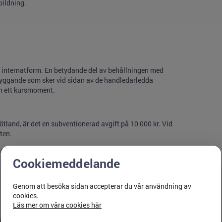
bildning.
i internatform. En betydande del av behållningen med
byggande som sker vid sidan av de handledarledda
m ett kursmoment.
tland, är det en subventionerad avgift på 10 000 kr. Vid
ten.
rtar.
Cookiemeddelande
Genom att besöka sidan accepterar du vår användning av
cookies.
Läs mer om våra cookies här
erektor Region Östergötland