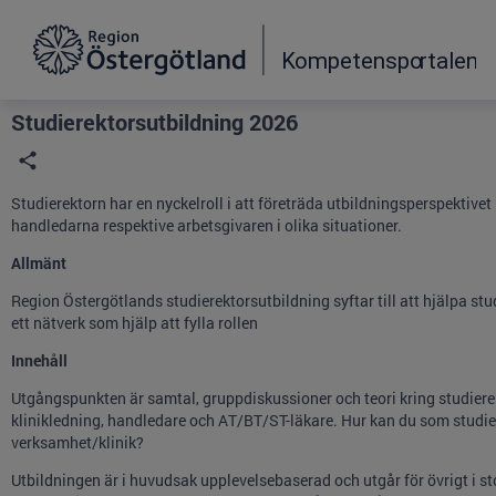
Grade
Portal
Studierektorsutbildning 2026
Studierektorn har en nyckelroll i att företräda utbildningsperspektiv
handledarna respektive arbetsgivaren i olika situationer.
Allmänt
Region Östergötlands studierektorsutbildning syftar till att hjälpa stud
ett nätverk som hjälp att fylla rollen
Innehåll
Utgångspunkten är samtal, gruppdiskussioner och teori kring studier
klinikledning, handledare och AT/BT/ST-läkare. Hur kan du som studier
verksamhet/klinik?
Utbildningen är i huvudsak upplevelsebaserad och utgår för övrigt i stor