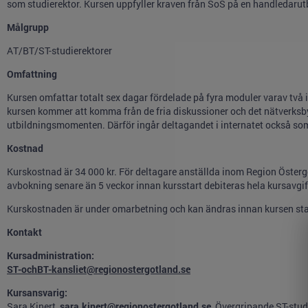
som studierektor. Kursen uppfyller kraven från SoS på en handledarut
Målgrupp
AT/BT/ST-studierektorer
Omfattning
Kursen omfattar totalt sex dagar fördelade på fyra moduler varav två 
kursen kommer att komma från de fria diskussioner och det nätverks
utbildningsmomenten. Därför ingår deltagandet i internatet också so
Kostnad
Kurskostnad är 34 000 kr. För deltagare anställda inom Region Östergö
avbokning senare än 5 veckor innan kursstart debiteras hela kursavgif
Kurskostnaden är under omarbetning och kan ändras innan kursen sta
Kontakt
Kursadministration:
ST-ochBT-kansliet@regionostergotland.se
Kursansvarig:
Sara Kinert,
sara.kinert@regionostergotland.se
Övergripande ST-studi