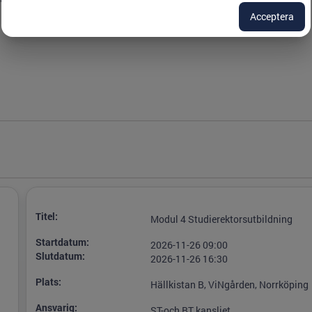
Acceptera
ist Region Östergötland
Titel:
Modul 4 Studierektorsutbildning
Startdatum:
2026-11-26 09:00
Slutdatum:
2026-11-26 16:30
Plats:
Hällkistan B, ViNgården, Norrköping
Ansvarig:
ST-och BT kansliet