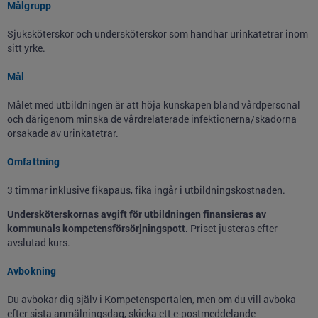
Målgrupp
Sjuksköterskor och u
ndersköterskor som handhar urinkatetrar inom
sitt yrke.
Mål
Målet med utbildningen är att höja kunskapen bland vårdpersonal
och därigenom minska de vårdrelaterade infektionerna/skadorna
orsakade av urinkatetrar.
Omfattning
3 timmar inklusive fikapaus, fika ingår i utbildningskostnaden.
Undersköterskornas avgift för utbildningen finansieras av
kommunals kompetensförsörjningspott.
Priset justeras efter
avslutad kurs.
Avbokning
Du avbokar dig själv i Kompetensportalen, men om du vill avboka
efter sista anmälningsdag, skicka ett e-postmeddelande