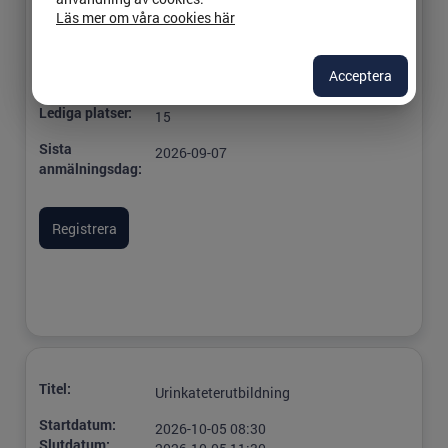
Läs mer om våra cookies här
Plats:
Motala, Clinicum, Lasarettet i Motala,
Hus B, plan 10,
Acceptera
Ansvarig:
Eva Larsson
Lediga platser:
15
Sista
2026-09-07
anmälningsdag:
Titel:
Urinkateterutbildning
Startdatum:
2026-10-05 08:30
Slutdatum: