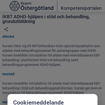
Grade
Portal
IKBT ADHD-hjälpen i stöd och behandling,
grundutbildning
Allmänt
Kursen riktar sig till KBT-behandlare inom specialistpsykiatrin som
arbetar med behandlingsinsatser för patientgruppen med ADHD.
Kursen innehåller introduktion till arbete med internetbaserad KBT-
behandling i plattformen Stöd och behandling samt
behandlingsprogrammet ADHD-hjälpen.
Innehåll
Kursen innehåller introduktion till arbete med internetbaserad KBT-
behandling i Stöd och behandlingsplattsformen. Kursen ger även en
introduktion till behandlingsprogrammet ADHD-hjälpen.
Cookiemeddelande
Målgrupp