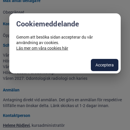
Max antal deltagare
Obegränsat
Cookiemeddelande
Kostnad
Öppna seminarie utan kursavgift
Genom att besöka sidan accepterar du vår
användning av cookies.
Schema
Läs mer om våra cookies här
Våren 2025: Ortodonti och Pedodonti
Hösten 2025: Endodonti och Bettfysiologi
Acceptera
Våren 2026: Orofacial medicin
Hösten 2026: Parodontologi
Våren 2027: Odontologisk radiologi och karies
Anmälan
Antagning direkt vid anmälan. Det görs en anmälan för respektive
tillfälle man önskar delta. Länk skickas ut 1-2 dagar innan.
Kontaktperson
Helene Rödjevi
, kursadministratör