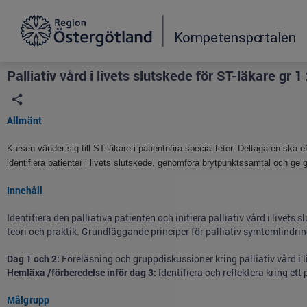
Grade
Portal
Palliativ vård i livets slutskede för ST-läkare gr 1
Allmänt
Kursen vänder sig till ST-läkare i patientnära specialiteter. Deltagaren ska e
identifiera patienter i livets slutskede, genomföra brytpunktssamtal och ge go
Innehåll
Identifiera den palliativa patienten och initiera palliativ vård i livet
teori och praktik. Grundläggande principer för palliativ symtomlindrin
Dag 1 och 2:
Föreläsning och gruppdiskussioner kring palliativ vård i 
Hemläxa /förberedelse inför dag 3:
Identifiera och reflektera kring ett 
Målgrupp