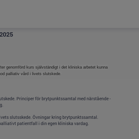
 2025
fter genomförd kurs självständigt i det kliniska arbetet kunna
d palliativ vård i livets slutskede.
s slutskede. Principer för brytpunktssamtal med närstående -
g.
livets slutsskede. Övningar kring brytpunktssamtal.
palliativt patientfall i din egen kliniska vardag.