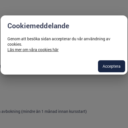
Cookiemeddelande
Genom att besöka sidan accepterar du vår användning av
cookies.
Läs mer om våra cookies här
erhålls efter avslutat kurs.
Acceptera
en avbokning (mindre än 1 månad innan kursstart)