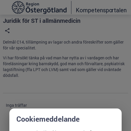
Grade
Portal
Juridik för ST i allmänmedicin
Delmål C14, tillämpning av lagar och andra föreskrifter som gäller
för vår specialitet.
Vi har försökt tänka på vad man har nytta av i vardagen och har
föreläsningar kring barnskydd, god man och förvaltare, psykiatrisk
lagstiftning (ffa LPT och LVM) samt vad som gäller vid oväntade
dödsfall.
Inga träffar
Cookiemeddelande