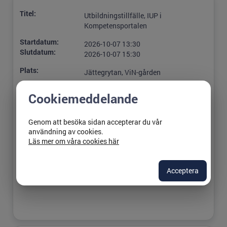
Titel:
Utbildningstillfälle, IUP i
Kompetensportalen
Startdatum:
2026-10-07 13:30
Slutdatum:
2026-10-07 15:30
Plats:
Jättegrytan, ViN-gården
Ansvarig:
Caroline Moqvist
Cookiemeddelande
Lediga platser:
17
Genom att besöka sidan accepterar du vår
Sista
2026-10-05
användning av cookies.
anmälningsdag:
Läs mer om våra cookies här
Acceptera