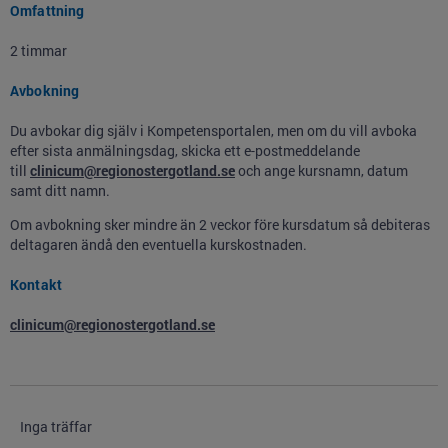
Omfattning
2 timmar
Avbokning
Du avbokar dig själv i Kompetensportalen, men om du vill avboka
efter sista anmälningsdag, skicka ett e-postmeddelande
till
clinicum@regionostergotland.se
och ange kursnamn, datum
samt ditt namn.
Om avbokning sker mindre än 2 veckor före kursdatum så debiteras
deltagaren ändå den eventuella kurskostnaden.
Kontakt
clinicum@regionostergotland.se
Inga träffar