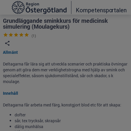
Grade
Portal
Grundläggande sminkkurs för medicinsk
simulering (Moulagekurs)
(
1
)
Allmänt
Deltagarna får lära sig att utveckla scenarier och praktiska övningar
genom att göra dem mer verklighetstrogna med hjälp av smink och
specialeffekter, såsom sjukdomstillstånd, sår och skador, s k
moulage.
Innehåll
Deltagarna får arbeta med färg, konstgjort blod etc för att skapa:
dofter
sår, tex trycksår, skrapsår
dålig munhälsa