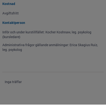
Kostnad
Avgiftsfritt
Kontaktperson
Inför och under kurstillfället: Kocher Koshnaw, leg. psykolog
(kursledare)
Administrativa frågor gällande anmälningar: Erica Skagius Ruiz,
leg. psykolog
Inga träffar