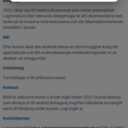
Målgrupp
TECC riktar sig till medicinsk personal som verkar prehospitalt.
Legitimation eller relevanta delegeringar är att rekommendera med
tanke på de invasiva interventionerna och det läkemedelsrelaterade
innehållet i kursen.
Mål
Efter kursen skall den enskilde känna en större trygghet kring sitt
uppträdande och det evidensbaserade omhändertagandet av en
skadad i en otrygg miljö.
Omfattning
Två heldagar à 9h (inklusive raster)
Kostnad
8000 kr exklusive moms (i priset ingår boken TECC Course Manual
som skickas ut till enskild deltagare) Avgiften inkluderar kursavgift
samt all förtäring under kursen. Logi ingår ej.
Kontaktperson
Lukas Arkestål
lukas.arkestal@regionostergotland.se
0761-174597