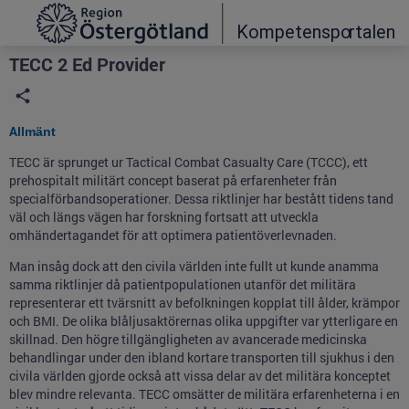
Grade
Portal
TECC 2 Ed Provider
A
llmänt
TECC är sprunget ur Tactical Combat Casualty Care (TCCC), ett
prehospitalt militärt concept baserat på erfarenheter från
specialförbandsoperationer. Dessa riktlinjer har bestått tidens tand
väl och längs vägen har forskning fortsatt att utveckla
omhändertagandet för att optimera patientöverlevnaden.
Man insåg dock att den civila världen inte fullt ut kunde anamma
samma riktlinjer då patientpopulationen utanför det militära
representerar ett tvärsnitt av befolkningen kopplat till ålder, krämpor
och BMI. De olika blåljusaktörernas olika uppgifter var ytterligare en
skillnad. Den högre tillgängligheten av avancerade medicinska
behandlingar under den ibland kortare transporten till sjukhus i den
civila världen gjorde också att vissa delar av det militära konceptet
blev mindre relevanta. TECC omsätter de militära erfarenheterna i en