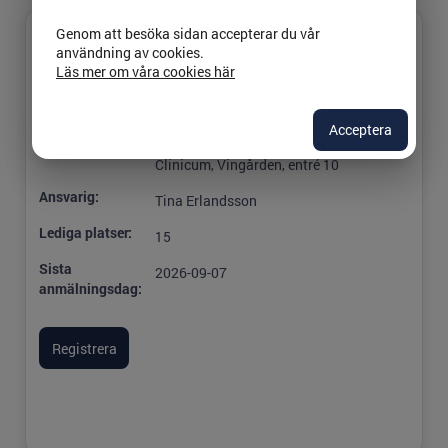
Genom att besöka sidan accepterar du vår
Titel:
användning av cookies.
20-21/10 2026
Läs mer om våra cookies här
Startdatum:
2026-10-20 08:00
Slutdatum:
2026-10-21 18:00
Acceptera
Plats:
Norrköping, Vrinnevisjukhuset,
Clinicum, Vingården, entré 10
Ansvarig:
Tina Erlandsson
Lediga platser:
15
Sista
2026-09-07
anmälningsdag: