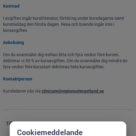
Kostnad
I avgiften ingår kurslitteratur, förtäring under kursdagarna samt
kursmiddag den första dagen. Resa och boende ingår inte i
kursavgiften.
Avbokning
Om du avanmäler dig mellan åtta och fyra veckor före kursen,
debiterar vi 50 % av kursavgiften. Om du avanmäler dig mindre än
fyra veckor före kursstart debiteras hela kursavgiften.
Kontaktperson
Kursledaren nås via
clinicum@regionostergotland.se
Tillfällen
Cookiemeddelande