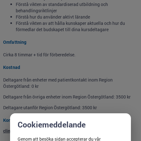
Förstå vikten av standardiserad utbildning och
behandlingsriktlinjer
Förstå hur du använder aktivt lärande
Förstå vikten av att hålla kunskaper aktuella och hur du
förmedlar det budskapet till dina kursdeltagare
Omfattning
Cirka 8 timmar + tid för förberedelse.
Kostnad
Deltagare från enheter med patientkontakt inom Region
Östergötland: 0 kr
Deltagare från övriga enheter inom Region Östergötland: 3500 kr
Deltagare utanför Region Östergötland: 3500 kr
Kontaktperson
Cookiemeddelande
clinicum@regionostergotland.se
Genom att besöka sidan accepterar du vår