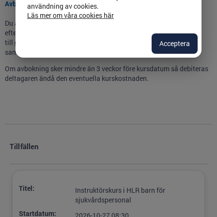
Avbokning
användning av cookies.
Läs mer om våra cookies här
Du avbokar dig själv i Kompetensportalen, men om du vill avboka
efter sista anmälningsdag, skicka ett e-postmeddelande
till
clinicum@regionostergotland.se
och ange kursnamn, datum
Acceptera
samt ditt namn.
Om avbokning sker mindre än 3 veckor före kursdatum så debiteras
deltagaren ändå den eventuella kurskostnaden.
Tillfällen
Titel:
Instruktörskurs i HLR barn för
sjukvårdspersonal
Startdatum:
2026-10-27 08:30