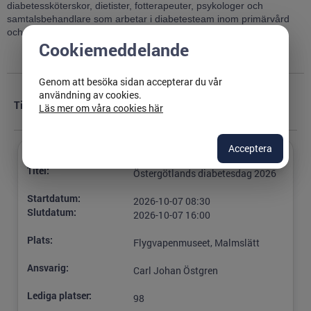
diabetessköterskor, dietister, fotterapeuter, psykologer och
samtalsbehandlare som arbetar i diabetesteam inom primärvård
och specialistvård.
Cookiemeddelande
Genom att besöka sidan accepterar du vår
användning av cookies.
Tillfällen
Läs mer om våra cookies här
Acceptera
Titel:
Östergötlands diabetesdag 2026
Startdatum:
2026-10-07 08:30
Slutdatum:
2026-10-07 16:00
Plats:
Flygvapenmuseet, Malmslätt
Ansvarig:
Carl Johan Östgren
Lediga platser:
98