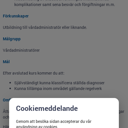
komplikationer samt sena besvär och förgiftningar m.m.
Förkunskaper
Utbildning till vårdadministratör eller liknande.
Målgrupp
Vårdadministratörer
Mål
Efter avslutad kurs kommer du att:
Självständigt kunna klassificera ställda diagnoser
Kunna tillämpa inom området gällande regelverk
Omfattning
Cookiemeddelande
Åtta dagar med blandat lärande bestående av tre föreläsningsdagar
och fem distansdagar.
Genom att besöka sidan accepterar du vår
användning av cookies.
Här finns E-lärande, patientfall och övningsuppgifter som ska