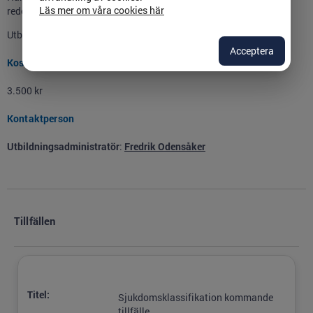
Läs mer om våra cookies här
redovisas.
Utbildningen avslutas med tentamen.
Acceptera
Kostnad
3.500 kr
Kontaktperson
Utbildningsadministratör
:
Fredrik Odensåker
Tillfällen
Titel:
Sjukdomsklassifikation kommande
tillfälle